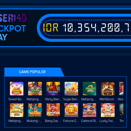
IDR
10,354,207,
CKPOT
AY
GAME POPULER
Sweet Bonanza Super Scatter
Mahjong Wins 3 – Black Scatter
Sticky Bandits Thunder Rail
Sugar Bang Bang 2
Mahjong Ways 2
Wild Bounty Showdown
Mahjong Ways
Wukong - Black Scatter
Bang Gacor 1000
Fortune Gems
Gates of Olympus Super Scatter
Lucky Twins Nexus
The Cryp