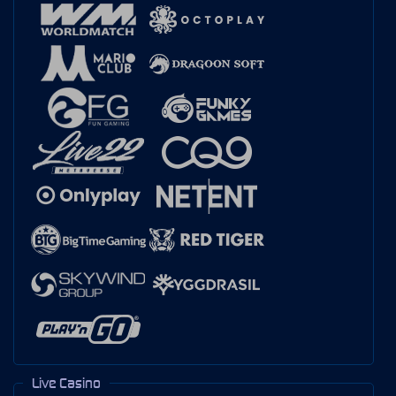
Live Casino