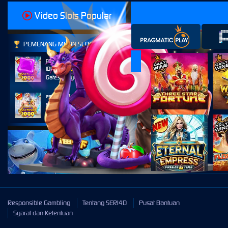
Video Slots Popular
PEMENANG MESIN SLOT
pangl****l
IDR
14,900,000.00
Gates of Olympus 1000
esco****7
IDR
7,690,000.00
Gates of Olympus 1000
rr2****r
IDR
6,173,500.00
Starlight Princess™ 1000
berr****e
IDR
3,914,000.00
Mahjong Wins 3 – Black
Scatter
Responsible Gambling
Tentang SERI4D
Pusat Bantuan
Syarat dan Ketentuan
dende****9
IDR
2,901,600.00