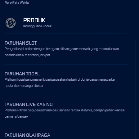
Rata-Rata Waktu
PRODUK
Keunggulan Produk
TARUHAN SLOT
Penyedia slot online dengan beragam pilihan game menarik yang memudahkan
pemain untuk mencapai jackpot
TARUHAN TOGEL
Platform togel yang menarik dari perusahan terbaik di dunia yang menawarkan
hadiah kemenangan besar
TARUHAN LIVE KASINO
Platform Pilihan bagi perusahaan-perusahaan terbaik di dunia, dengan pilihan variasi
game terbanyak
TARUHAN OLAHRAGA