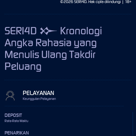
©2026 SERI4D. Hak cipta dilindungi | 18+
Gates of Olympus 1000
lem****8
IDR
2,832,500.00
Gates of Olympus 1000
SERI4D 𒁍 Kronologi
jac****2
Angka Rahasia yang
IDR
2,206,000.00
Gates of Olympus™
Menulis Ulang Takdir
esco****7
IDR
1,921,050.00
Peluang
Gates of Olympus 1000
esco****7
IDR
1,804,000.00
Gates of Olympus 1000
PELAYANAN
Keunggulan Pelayanan
esco****7
IDR
1,795,000.00
Gates of Olympus 1000
DEPOSIT
Rata-Rata Waktu
PENARIKAN